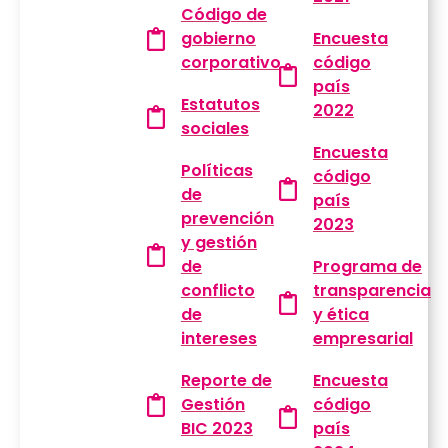
Código de
gobierno
Encuesta
corporativo
código
país
Estatutos
2022
sociales
Encuesta
Políticas
código
de
país
prevención
2023
y gestión
de
Programa de
conflicto
transparencia
de
y ética
intereses
empresarial
Reporte de
Encuesta
Gestión
código
BIC 2023
país