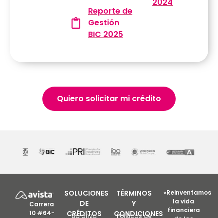
2024
Reporte de
Gestión
BIC 2025
Quiero solicitar mi crédito
SOLUCIONES
TÉRMINOS
«Reinventamos
la vida
DE
Y
Carrera
financiera
10 #64-
CRÉDITOS
CONDICIONES
Libranza
Políticas de