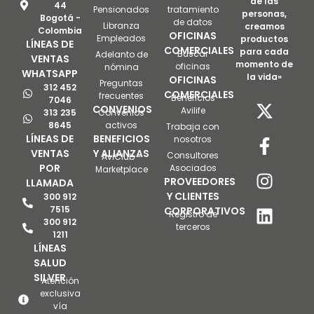
de las
44
Pensionados
tratamiento
personas,
Bogotá -
de datos
Libranza
creamos
Colombia
OFICINAS
Empleados
productos
LÍNEAS DE
COMERCIALES
para cada
Buscar
Adelanto de
VENTAS
momento de
oficinas
nómina
WHATSAPP
la vida»
OFICINAS
Preguntas
312 452
COMERCIALES
frecuentes
Beneficios
7046
CONVENIOS
Avilife
313 235
Convenios
8645
activos
Trabaja con
LÍNEAS DE
BENEFICIOS
nosotros
VENTAS
Y ALIANZAS
Consultores
AviClub -
POR
Asociados
Marketplace
PROVEEDORES
LLAMADA
Y CLIENTES
300 912
7515
CORPORATIVOS
Registro de
300 912
terceros
1211
LÍNEAS
SALUD
SILVER
Atención
exclusiva
vía