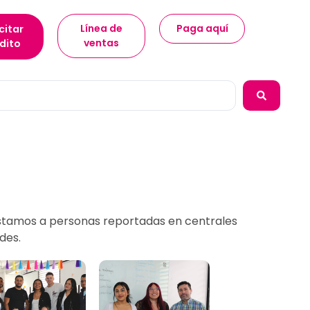
Línea de
Paga aquí
citar
ventas
dito
stamos a personas reportadas en centrales
des.