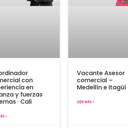
ordinador
Vacante Asesor
ercial con
comercial –
eriencia en
Medellín e Itagüí
ranza y fuerzas
ernas · Cali
LEER MÁS »
MÁS »