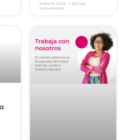
enero 15, 2024
No hay
comentarios
va