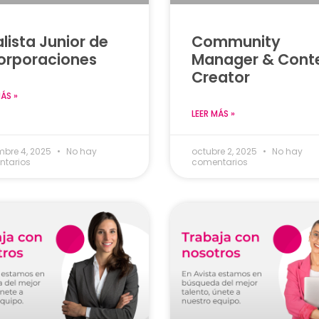
lista Junior de
Community
orporaciones
Manager & Cont
Creator
MÁS »
LEER MÁS »
mbre 4, 2025
No hay
octubre 2, 2025
No hay
tarios
comentarios