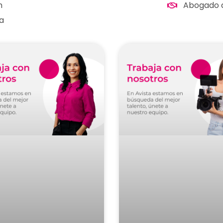
n
Abogado d
a