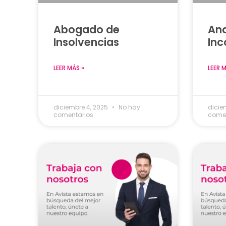
Abogado de
Ana
Insolvencias
Inc
LEER MÁS »
LEER 
diciembre 4, 2025
No hay
dicie
comentarios
comen