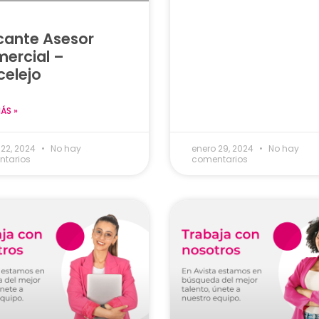
ante Asesor
ercial –
celejo
MÁS »
 22, 2024
No hay
enero 29, 2024
No hay
tarios
comentarios