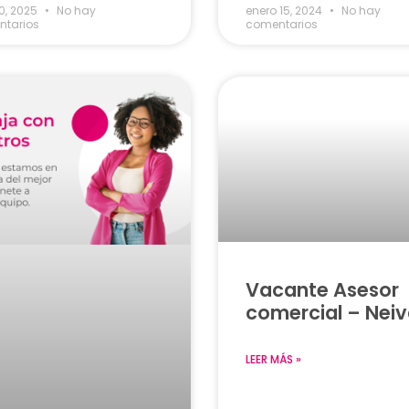
10, 2025
No hay
enero 15, 2024
No hay
tarios
comentarios
Vacante Asesor
comercial – Nei
LEER MÁS »