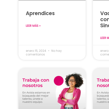
Aprendices
Vac
com
Sin
LEER MÁS »
LEER 
enero 15, 2024
No hay
enero
comentarios
comen