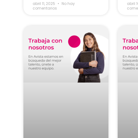
abril 11, 2025
No hay
abril 
comentarios
comen