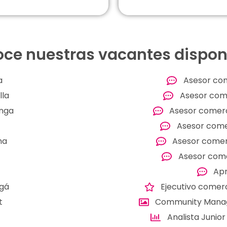
ce nuestras vacantes dispon
a
Asesor com
lla
Asesor come
anga
Asesor comerc
Asesor comer
na
Asesor comer
Asesor come
Ap
ugá
Ejecutivo comerc
t
Community Manag
Analista Junio