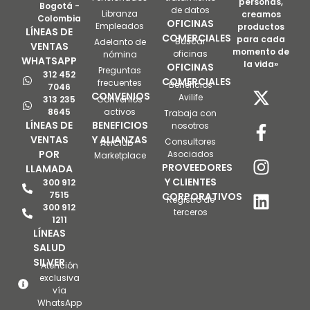
personas,
Bogotá -
de datos
Libranza
creamos
Colombia
OFICINAS
Empleados
productos
LÍNEAS DE
COMERCIALES
para cada
Buscar
Adelanto de
VENTAS
momento de
oficinas
nómina
WHATSAPP
la vida»
OFICINAS
Preguntas
312 452
COMERCIALES
frecuentes
Beneficios
7046
CONVENIOS
Avilife
313 235
Convenios
8645
activos
Trabaja con
LÍNEAS DE
BENEFICIOS
nosotros
VENTAS
Y ALIANZAS
Consultores
AviClub -
POR
Asociados
Marketplace
PROVEEDORES
LLAMADA
Y CLIENTES
300 912
7515
CORPORATIVOS
Registro de
300 912
terceros
1211
LÍNEAS
SALUD
SILVER
Atención
exclusiva
vía
WhatsApp