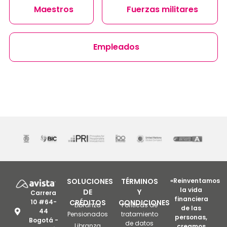
Maestros
Fuerzas militares
Empleados
SOLUCIONES
TÉRMINOS
«Reinventamos
la vida
DE
Y
Carrera
financiera
10 #64-
CRÉDITOS
CONDICIONES
Libranza
Políticas de
de las
44
Pensionados
tratamiento
personas,
Bogotá -
de datos
Libranza
creamos