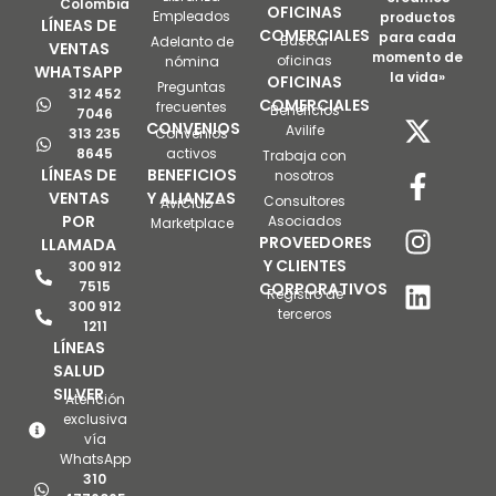
Colombia
OFICINAS
Empleados
productos
LÍNEAS DE
COMERCIALES
para cada
Buscar
Adelanto de
VENTAS
momento de
oficinas
nómina
WHATSAPP
la vida»
OFICINAS
Preguntas
312 452
COMERCIALES
frecuentes
Beneficios
7046
CONVENIOS
Avilife
313 235
Convenios
8645
activos
Trabaja con
LÍNEAS DE
BENEFICIOS
nosotros
VENTAS
Y ALIANZAS
Consultores
AviClub -
POR
Asociados
Marketplace
PROVEEDORES
LLAMADA
Y CLIENTES
300 912
7515
CORPORATIVOS
Registro de
300 912
terceros
1211
LÍNEAS
SALUD
SILVER
Atención
exclusiva
vía
WhatsApp
310