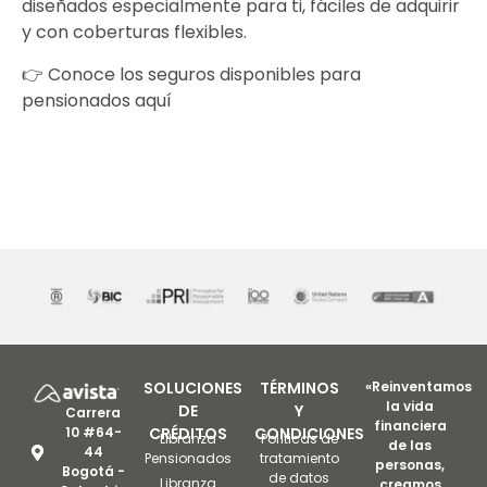
diseñados especialmente para ti, fáciles de adquirir
y con coberturas flexibles.
👉 Conoce los seguros disponibles para
pensionados aquí
SOLUCIONES
TÉRMINOS
«Reinventamos
la vida
DE
Y
Carrera
financiera
10 #64-
CRÉDITOS
CONDICIONES
Libranza
Políticas de
de las
44
Pensionados
tratamiento
personas,
Bogotá -
de datos
Libranza
creamos