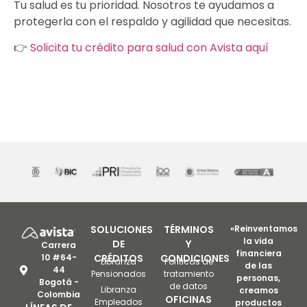
Tu salud es tu prioridad. Nosotros te ayudamos a
protegerla con el respaldo y agilidad que necesitas.
👉
Solicita tu crédito para salud con Avista aquí
SOLUCIONES
TÉRMINOS
«Reinventamos
la vida
DE
Y
Carrera
financiera
10 #64-
CRÉDITOS
CONDICIONES
Libranza
Políticas de
de las
44
Pensionados
tratamiento
personas,
Bogotá -
de datos
Libranza
creamos
Colombia
OFICINAS
Empleados
productos