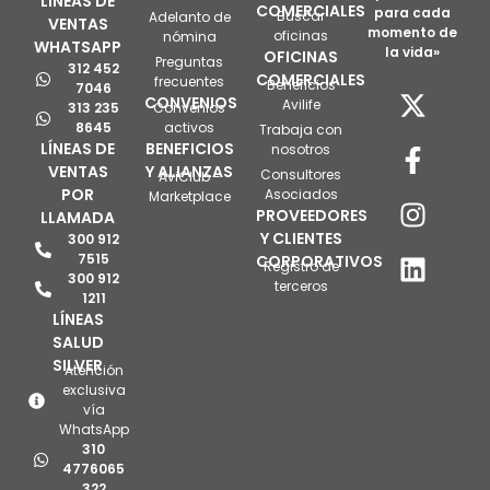
LÍNEAS DE
COMERCIALES
para cada
Buscar
Adelanto de
VENTAS
momento de
oficinas
nómina
WHATSAPP
la vida»
OFICINAS
Preguntas
312 452
COMERCIALES
frecuentes
Beneficios
7046
CONVENIOS
Avilife
313 235
Convenios
8645
activos
Trabaja con
LÍNEAS DE
BENEFICIOS
nosotros
VENTAS
Y ALIANZAS
Consultores
AviClub -
POR
Asociados
Marketplace
PROVEEDORES
LLAMADA
Y CLIENTES
300 912
7515
CORPORATIVOS
Registro de
300 912
terceros
1211
LÍNEAS
SALUD
SILVER
Atención
exclusiva
vía
WhatsApp
310
4776065
322