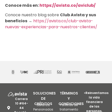
Conoce más en:
https://avista.co/aviclub/
Conoce nuestro blog sobre
Club Avista y sus
beneficios
→
https://avista.co/club-avista-
nuevas-experiencias-para-nuestros-clientes/
SOLUCIONES
TÉRMINOS
«Reinventamos
la vida
DE
Y
Carrera
financiera
10 #64-
CRÉDITOS
CONDICIONES
Libranza
Políticas de
de las
44
Pensionados
tratamiento
personas,