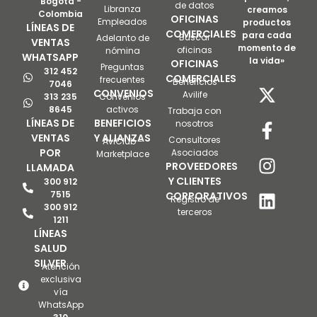
Bogotá -
de datos
Libranza
creamos
Colombia
OFICINAS
Empleados
productos
LÍNEAS DE
COMERCIALES
para cada
Buscar
Adelanto de
VENTAS
momento de
oficinas
nómina
WHATSAPP
la vida»
OFICINAS
Preguntas
312 452
COMERCIALES
frecuentes
Beneficios
7046
CONVENIOS
Avilife
313 235
Convenios
8645
activos
Trabaja con
LÍNEAS DE
BENEFICIOS
nosotros
VENTAS
Y ALIANZAS
Consultores
AviClub -
POR
Asociados
Marketplace
PROVEEDORES
LLAMADA
Y CLIENTES
300 912
7515
CORPORATIVOS
Registro de
300 912
terceros
1211
LÍNEAS
SALUD
SILVER
Atención
exclusiva
vía
WhatsApp