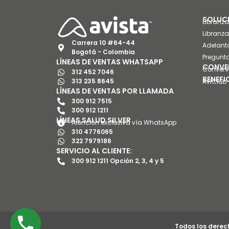
SOLUCI
Libranz
Libranz
Carrera 10 #64-44
Adelant
Bogotá - Colombia
Pregunta
LÍNEAS DE VENTAS WHATSAPP
CONVE
Conveni
312 452 7046
BENEFI
313 235 8645
AviClub 
LÍNEAS DE VENTAS POR LLAMADA
300 912 7515
300 912 1211
LÍNEAS SALUD SILVER
Atención exclusiva vía WhatsApp
310 4776065
322 7979186
SERVICIO AL CLIENTE:
300 912 1211 Opción 2, 3, 4 y 5
Todos los derec