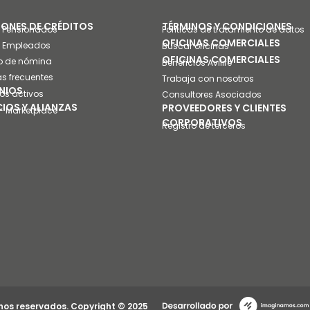
ONES DE CRÉDITOS
TÉRMINOS Y CONDICIONES
a Pensionados
Políticas de tratamiento de datos
OFICINAS COMERCIALES
a Empleados
Buscar oficinas
OFICINAS COMERCIALES
o de nómina
Beneficios Avilife
s frecuentes
Trabaja con nosotros
NIOS
os activos
Consultores Asociados
CIOS Y ALIANZAS
PROVEEDORES Y CLIENTES
- Marketplace
CORPORATIVOS
Registro de terceros
hos reservados. Copyright © 2025