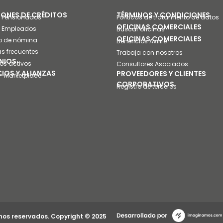
ONES DE CRÉDITOS
TÉRMINOS Y CONDICIONES
a Pensionados
Políticas de tratamiento de datos
OFICINAS COMERCIALES
a Empleados
Buscar oficinas
OFICINAS COMERCIALES
o de nómina
Beneficios Avilife
s frecuentes
Trabaja con nosotros
NIOS
os activos
Consultores Asociados
CIOS Y ALIANZAS
PROVEEDORES Y CLIENTES
- Marketplace
CORPORATIVOS
Registro de terceros
hos reservados. Copyright © 2025