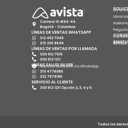
SOLUCI
Libranz
Libranz
Carrera 10 #64-44
Adelant
Bogotá - Colombia
Pregunta
LÍNEAS DE VENTAS WHATSAPP
CONVE
Conveni
312 452 7046
BENEFI
313 235 8645
AviClub 
LÍNEAS DE VENTAS POR LLAMADA
300 912 7515
300 912 1211
LÍNEAS SALUD SILVER
Atención exclusiva vía WhatsApp
310 4776065
322 7979186
SERVICIO AL CLIENTE:
300 912 1211 Opción 2, 3, 4 y 5
Todos los derec