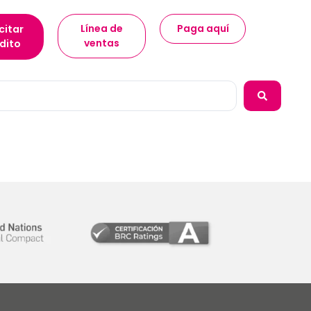
Línea de
Paga aquí
citar
ventas
dito