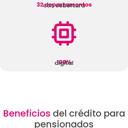
32 departamentos
con cobertura
100%
digital
Beneficios
del crédito para
pensionados