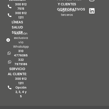
Y CLIENTES
300 912
7515
CORPORATIVOS
Registro de
300 912
terceros
1211
LÍNEAS
SALUD
SILVER
Atención
exclusiva
vía
WhatsApp
310
4776065
322
7979186
SERVICIO
AL CLIENTE:
300 912
1211
Opción
2, 3, 4 y
5