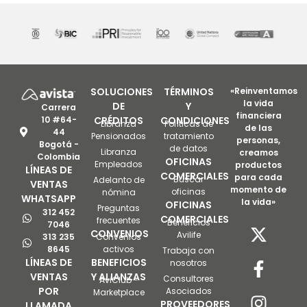
SOLUCIONES
TÉRMINOS
«Reinventamos
la vida
DE
Y
Carrera
financiera
10 #64-
CRÉDITOS
CONDICIONES
Libranza
Políticas de
de las
44
Pensionados
tratamiento
personas,
Bogotá -
de datos
Libranza
creamos
Colombia
OFICINAS
Empleados
productos
LÍNEAS DE
COMERCIALES
para cada
Buscar
Adelanto de
VENTAS
momento de
oficinas
nómina
WHATSAPP
la vida»
OFICINAS
Preguntas
312 452
COMERCIALES
frecuentes
Beneficios
7046
CONVENIOS
Avilife
313 235
Convenios
8645
activos
Trabaja con
LÍNEAS DE
BENEFICIOS
nosotros
VENTAS
Y ALIANZAS
Consultores
AviClub -
POR
Asociados
Marketplace
PROVEEDORES
LLAMADA