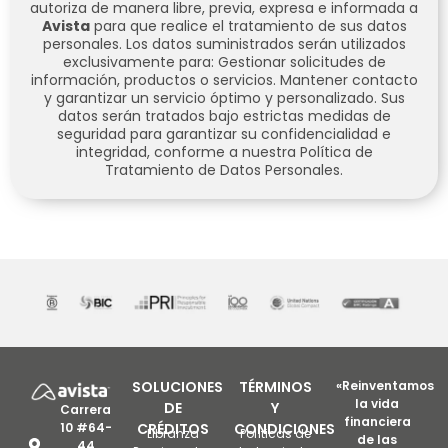
autoriza de manera libre, previa, expresa e informada a
Avista
para que realice el tratamiento de sus datos
personales.
Los datos suministrados serán utilizados
exclusivamente para:
Gestionar solicitudes de
información, productos o servicios.
Mantener contacto
y garantizar un servicio óptimo y personalizado.
Sus
datos serán tratados bajo estrictas medidas de
seguridad para garantizar su confidencialidad e
integridad, conforme a nuestra Política de
Tratamiento de Datos Personales.
SOLUCIONES
TÉRMINOS
«Reinventamos
la vida
DE
Y
Carrera
financiera
10 #64-
CRÉDITOS
CONDICIONES
Libranza
Políticas de
de las
44