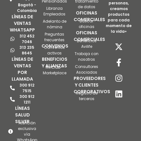
Pensionados
tratamiento
personas,
Bogotá -
de datos
Libranza
creamos
Colombia
OFICINAS
Empleados
productos
LÍNEAS DE
COMERCIALES
para cada
Buscar
Adelanto de
VENTAS
momento de
oficinas
nómina
WHATSAPP
la vida»
OFICINAS
Preguntas
312 452
COMERCIALES
frecuentes
Beneficios
7046
CONVENIOS
Avilife
313 235
Convenios
8645
activos
Trabaja con
LÍNEAS DE
BENEFICIOS
nosotros
VENTAS
Y ALIANZAS
Consultores
AviClub -
POR
Asociados
Marketplace
PROVEEDORES
LLAMADA
Y CLIENTES
300 912
7515
CORPORATIVOS
Registro de
300 912
terceros
1211
LÍNEAS
SALUD
SILVER
Atención
exclusiva
vía
WhatsApp