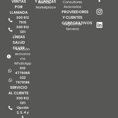
VENTAS
Y ALIANZAS
Consultores
AviClub -
POR
Asociados
Marketplace
PROVEEDORES
LLAMADA
Y CLIENTES
300 912
7515
CORPORATIVOS
Registro de
300 912
terceros
1211
LÍNEAS
SALUD
SILVER
Atención
exclusiva
vía
WhatsApp
310
4776065
322
7979186
SERVICIO
AL CLIENTE:
300 912
1211
Opción
2, 3, 4 y
5