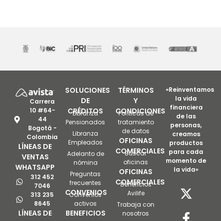
SOLUCIONES
TÉRMINOS
«Reinventamos
la vida
DE
Y
Carrera
financiera
10 #64-
CRÉDITOS
CONDICIONES
Libranza
Políticas de
de las
44
Pensionados
tratamiento
personas,
Bogotá -
de datos
Libranza
creamos
Colombia
OFICINAS
Empleados
productos
LÍNEAS DE
COMERCIALES
para cada
Buscar
Adelanto de
VENTAS
momento de
oficinas
nómina
WHATSAPP
la vida»
OFICINAS
Preguntas
312 452
COMERCIALES
frecuentes
Beneficios
7046
CONVENIOS
Avilife
313 235
Convenios
8645
activos
Trabaja con
LÍNEAS DE
BENEFICIOS
nosotros