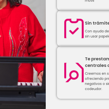
móvil
Sin trámi
Con ayuda de t
sin usar papele
Te prestam
centrales 
Creemos en s
ofreciendo pr
negativos o si
codeudor.