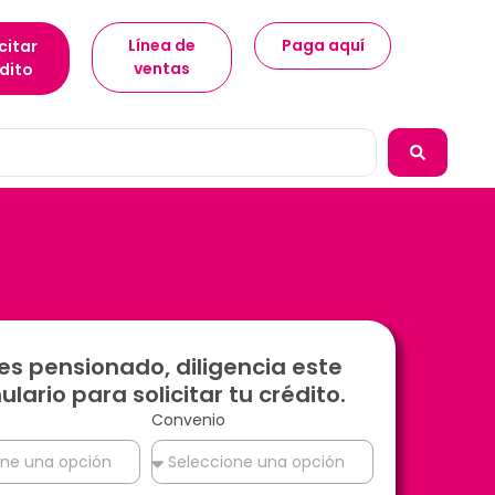
Línea de
Paga aquí
citar
ventas
dito
res pensionado, diligencia este
ulario para solicitar tu crédito.
Convenio