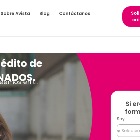
Soli
Sobre Avista
Blog
Contáctanos
cré
rédito de
ONADOS.
reemos en ti.
Si e
form
Soy