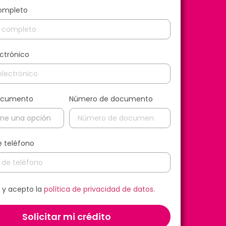
ompleto
ctrónico
documento
Número de documento
 teléfono
o y acepto la
política de privacidad de datos
.
Solicitar mi crédito