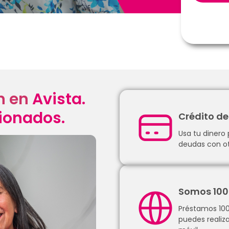
n en
Avista.
sionados.
Crédito de
Usa tu dinero 
deudas con ot
Somos 100
Préstamos 100%
puedes realiz