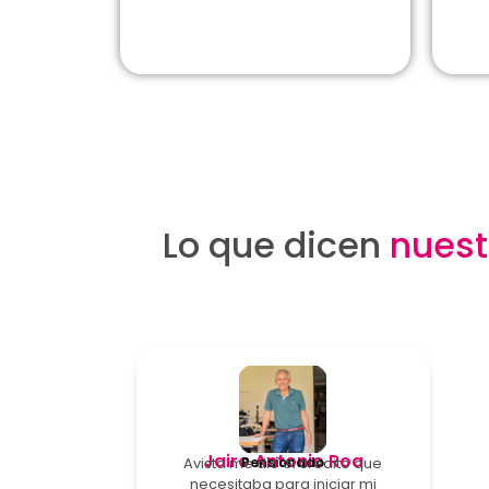
Lo que dicen
nuest
Jairo Antonio Roa
Avista me dio el crédito que
Pensionado
necesitaba para iniciar mi